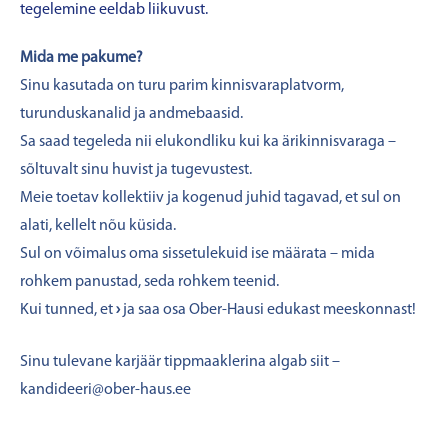
tegelemine eeldab liikuvust.
Mida me pakume?
Sinu kasutada on turu parim kinnisvaraplatvorm,
turunduskanalid ja andmebaasid.
Sa saad tegeleda nii elukondliku kui ka ärikinnisvaraga –
sõltuvalt sinu huvist ja tugevustest.
Meie toetav kollektiiv ja kogenud juhid tagavad, et sul on
alati, kellelt nõu küsida.
Sul on võimalus oma sissetulekuid ise määrata – mida
rohkem panustad, seda rohkem teenid.
Kui tunned, et
›
ja saa osa Ober-Hausi edukast meeskonnast!
Sinu tulevane karjäär tippmaaklerina algab siit –
kandideeri@ober-haus.ee