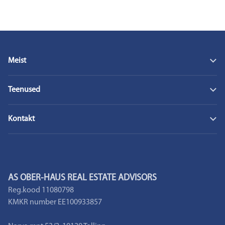
Meist
Ober-Haus
Teenused
Tööpakkumised
Uudised
– Elamispindade vahendus
Turuülevaated
Kontakt
– Uusarenduste müük
– Hindamisteenus
– Kontorid
– Ärikinnisvara vahendus ja nõustamine
– Meie inimesed
– Kinnisvarahaldus
AS OBER-HAUS REAL ESTATE ADVISORS
Reg.kood 11080798
KMKR number EE100933857