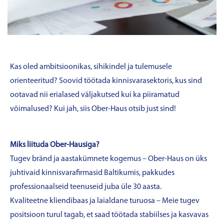
Kas oled ambitsioonikas, sihikindel ja tulemusele
orienteeritud? Soovid töötada kinnisvarasektoris, kus sind
ootavad nii erialased väljakutsed kui ka piiramatud
võimalused? Kui jah, siis Ober-Haus otsib just sind!
Miks liituda Ober-Hausiga?
Tugev bränd ja aastakümnete kogemus – Ober-Haus on üks
juhtivaid kinnisvarafirmasid Baltikumis, pakkudes
professionaalseid teenuseid juba üle 30 aasta.
Kvaliteetne kliendibaas ja laialdane turuosa – Meie tugev
positsioon turul tagab, et saad töötada stabiilses ja kasvavas