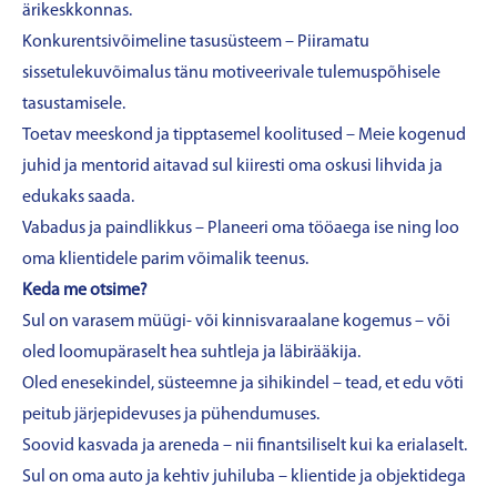
ärikeskkonnas.
Konkurentsivõimeline tasusüsteem – Piiramatu
sissetulekuvõimalus tänu motiveerivale tulemuspõhisele
tasustamisele.
Toetav meeskond ja tipptasemel koolitused – Meie kogenud
juhid ja mentorid aitavad sul kiiresti oma oskusi lihvida ja
edukaks saada.
Vabadus ja paindlikkus – Planeeri oma tööaega ise ning loo
oma klientidele parim võimalik teenus.
Keda me otsime?
Sul on varasem müügi- või kinnisvaraalane kogemus – või
oled loomupäraselt hea suhtleja ja läbirääkija.
Oled enesekindel, süsteemne ja sihikindel – tead, et edu võti
peitub järjepidevuses ja pühendumuses.
Soovid kasvada ja areneda – nii finantsiliselt kui ka erialaselt.
Sul on oma auto ja kehtiv juhiluba – klientide ja objektidega