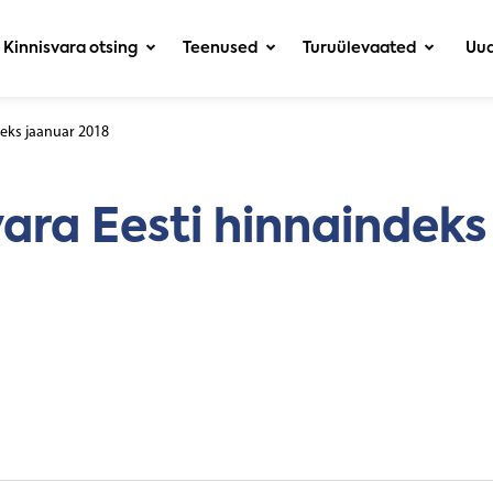
Kinnisvara otsing
Teenused
Turuülevaated
Uud
deks jaanuar 2018
ara Eesti hinnaindeks