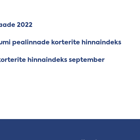
vaade 2022
umi pealinnade korterite hinnaindeks
korterite hinnaindeks september